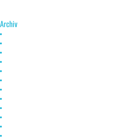
Archiv
Juni 2026
Mai 2025
Oktober 2024
Januar 2023
November 2022
Oktober 2021
Mai 2021
April 2021
März 2021
Februar 2021
Januar 2020
Dezember 2019