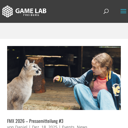
FMX 2026 – Pressemitteilung #3
von
Daniel
|
Dez. 18, 2025
|
Events
,
News