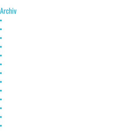
Archiv
Juni 2026
Mai 2025
Oktober 2024
Januar 2023
November 2022
Oktober 2021
Mai 2021
April 2021
März 2021
Februar 2021
Januar 2020
Dezember 2019
Oktober 2019