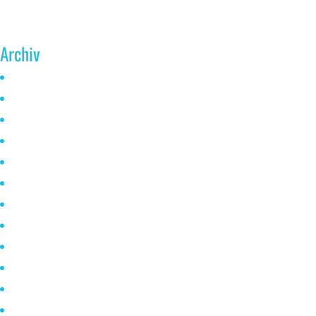
Archiv
Juni 2026
Mai 2025
Oktober 2024
Januar 2023
November 2022
Oktober 2021
Mai 2021
April 2021
März 2021
Februar 2021
Januar 2020
Dezember 2019