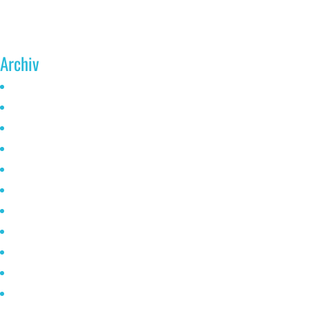
Archiv
Juni 2026
Mai 2025
Oktober 2024
Januar 2023
November 2022
Oktober 2021
Mai 2021
April 2021
März 2021
Februar 2021
Januar 2020