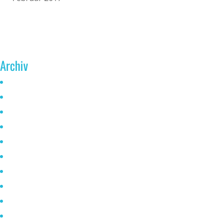
Archiv
Juni 2026
Mai 2025
Oktober 2024
Januar 2023
November 2022
Oktober 2021
Mai 2021
April 2021
März 2021
Februar 2021