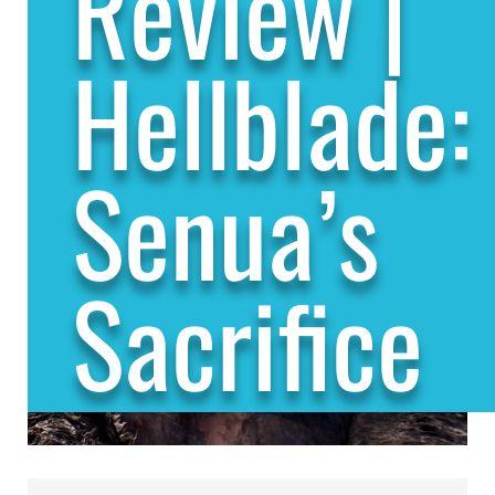
Review |
Hellblade:
Senua’s
Sacrifice