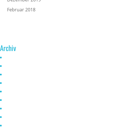
Februar 2018
Archiv
Juni 2026
Mai 2025
Oktober 2024
Januar 2023
November 2022
Oktober 2021
Mai 2021
April 2021
März 2021