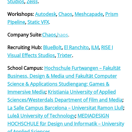
Studios
,
Zeiss
.
Workshops:
Autodesk
,
Chaos
,
Meshcapade
,
Prism
PIpeline
,
Static VFX
.
Company Suite
:
Chaos
.
haos
.
Recruiting Hub
:
BlueBolt
,
El Ranchito
,
ILM
,
RISE I
Visual Effects Studios
,
Trixter
.
School Campus:
Hochschule Furtwangen – Fakultät
Business, Design & Media und Fakultät Computer
Science & Applications Studiengang: Games &
Immersive Media
;
Kristiania University of Applied
Sciences/Westerdals Department of Film and Media
;
La Salle Campus Barcelona – Universitat Ramon Llull
;
Luleå University of Technology
;
MEDIADESIGN
HOCHSCHULE für Design und Informatik – University
of Applied Sciences
.