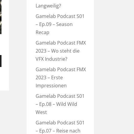
Langweilig?
Gamelab Podcast S01
– Ep.09 – Season
Recap
Gamelab Podcast FMX
2023 – Wo steht die
VFX Industrie?
en
nter
Gamelab Podcast FMX
n,
2023 – Erste
Impressionen
Gamelab Podcast S01
ke
– Ep.08 – Wild Wild
West
Gamelab Podcast S01
– Ep.07 – Reise nach