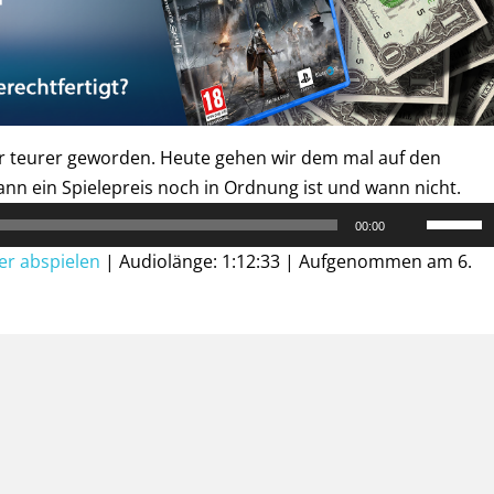
er teurer geworden. Heute gehen wir dem mal auf den
n ein Spielepreis noch in Ordnung ist und wann nicht.
Pfeiltast
00:00
Hoch/Ru
er abspielen
|
Audiolänge: 1:12:33
|
Aufgenommen am 6.
benutze
um
die
Lautstär
zu
regeln.