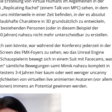
ie Erstellung von Virtual Humans im Allgemeinen in der
i „Replicating Rachel“ (einem Talk von MPC) sehen, in dem
uns mittlerweile in einer Zeit befinden, in der es absolut
glaubhafte Charaktere in 3D grundsätzlich zu entwickeln,
n bestehenden Personen (oder in diesem Beispiel der
0 Jahren) nahezu nicht mehr unterscheidbar zu erstellen.
ich sein könnte, war während der Konferenz jederzeit in der
 Screen des FMX-Foyers zu sehen, wo das Unreal Engine
e Schauspielerin bewegt sich in einem Suit mit Facecams, wa
Siren“ sämtliche Bewegungen samt Mimik nahezu komplett in
spätestens 3-4 Jahren hier kaum oder weit weniger uncanny
ichkeiten von virtuellen live animierten Avataren (vor alle
tionen) immens an Potential gewinnen werden.