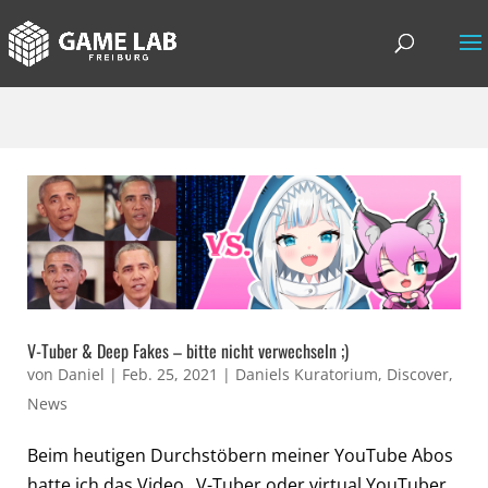
V-Tuber & Deep Fakes – bitte nicht verwechseln ;)
von
Daniel
|
Feb. 25, 2021
|
Daniels Kuratorium
,
Discover
,
News
Beim heutigen Durchstöbern meiner YouTube Abos
hatte ich das Video „V-Tuber oder virtual YouTuber