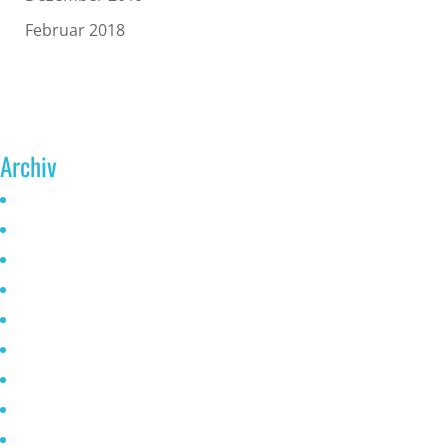
Februar 2018
Archiv
Juni 2026
Mai 2025
Oktober 2024
Januar 2023
November 2022
Oktober 2021
Mai 2021
April 2021
März 2021