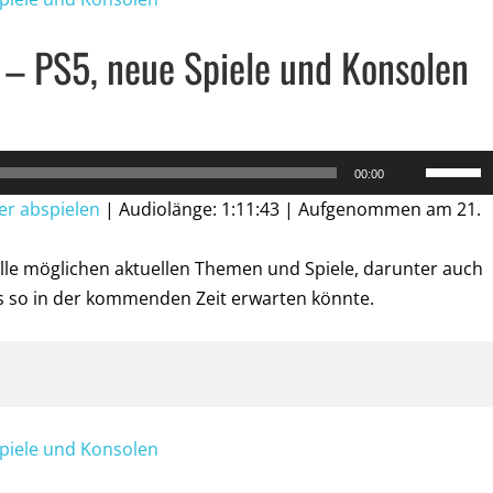
– PS5, neue Spiele und Konsolen
Pfeiltast
00:00
Hoch/Ru
er abspielen
|
Audiolänge: 1:11:43
|
Aufgenommen am 21.
benutze
um
lle möglichen aktuellen Themen und Spiele, darunter auch
die
s so in der kommenden Zeit erwarten könnte.
Lautstär
zu
regeln.