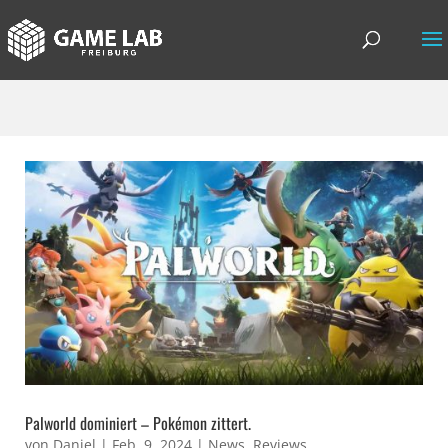
Palworld dominiert – Pokémon zittert.
von
Daniel
|
Feb. 9, 2024
|
News
,
Reviews