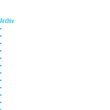
Archiv
Juni 2026
Mai 2025
Oktober 2024
Januar 2023
November 2022
Oktober 2021
Mai 2021
April 2021
März 2021
Februar 2021
Januar 2020
Dezember 2019